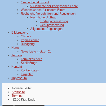
Gesundheitskonzept
5 Elemente der kneippschen Lehre
Wissenswertes für unsere Eltern
Rechtliche Vorschriften und Regelungen
Rechtlicher Auftrag
Kindergartensatzung
Gebührensatzung
Allgemeine Regelungen
Bildergalerie
Chronik
Impressionen
Rundgang
News
News Liste - letzen 25
Termine
Terminkalender
Schließtage
Kontakt
Kontaktdaten
Lageplan
Impressum
Aktuelle Seite:
Startseite
Termine
-12.00 Kiga-Ende