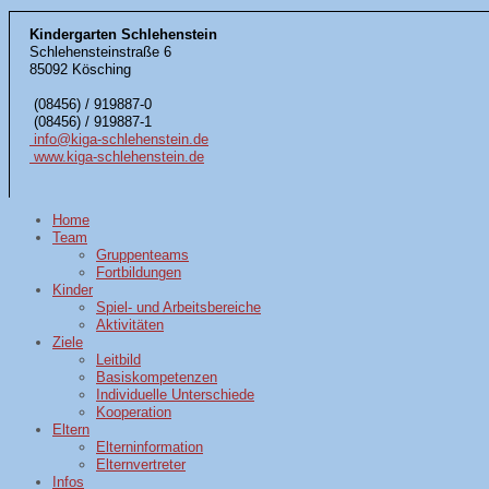
Kindergarten Schlehenstein
Schlehensteinstraße 6
85092 Kösching
(08456) / 919887-0
(08456) / 919887-1
info@kiga-schlehenstein.de
www.kiga-schlehenstein.de
Home
Team
Gruppenteams
Fortbildungen
Kinder
Spiel- und Arbeitsbereiche
Aktivitäten
Ziele
Leitbild
Basiskompetenzen
Individuelle Unterschiede
Kooperation
Eltern
Elterninformation
Elternvertreter
Infos