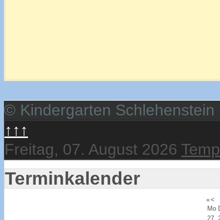
© Kindergarten Schlehenstein
↑↑↑
Freitag, 07. August 2026
Templ
Terminkalender
«
<
Mo
27