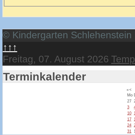
© Kindergarten Schlehenstein
↑↑↑
Freitag, 07. August 2026
Templ
Terminkalender
«
<
Mo
27
3
10
17
24
31