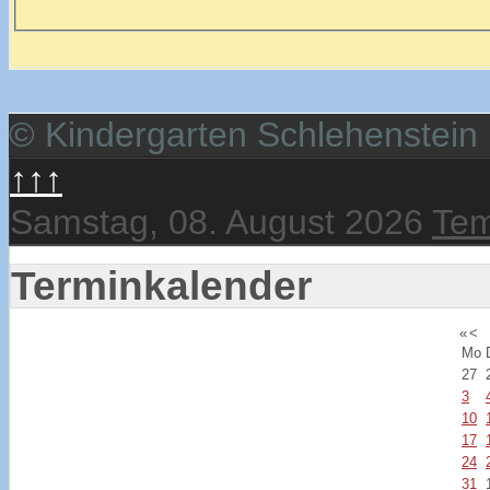
© Kindergarten Schlehenstein
↑↑↑
Samstag, 08. August 2026
Tem
Terminkalender
«
<
Mo
27
3
10
17
24
31