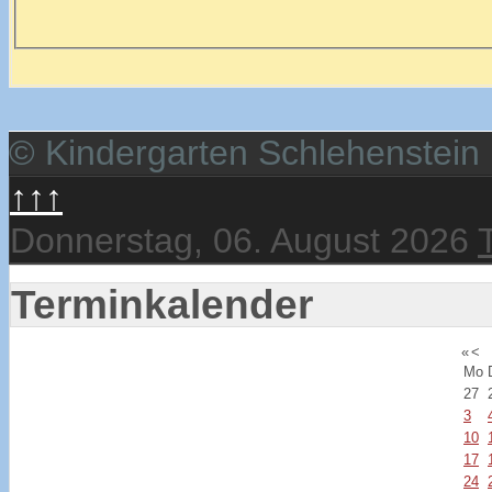
© Kindergarten Schlehenstein
↑↑↑
Donnerstag, 06. August 2026
Terminkalender
«
<
Mo
27
3
10
17
24