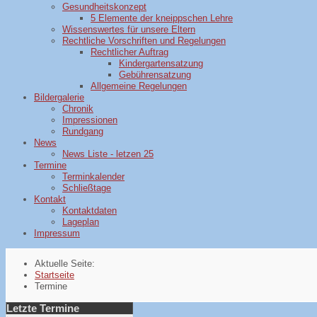
Gesundheitskonzept
5 Elemente der kneippschen Lehre
Wissenswertes für unsere Eltern
Rechtliche Vorschriften und Regelungen
Rechtlicher Auftrag
Kindergartensatzung
Gebührensatzung
Allgemeine Regelungen
Bildergalerie
Chronik
Impressionen
Rundgang
News
News Liste - letzen 25
Termine
Terminkalender
Schließtage
Kontakt
Kontaktdaten
Lageplan
Impressum
Aktuelle Seite:
Startseite
Termine
Letzte Termine