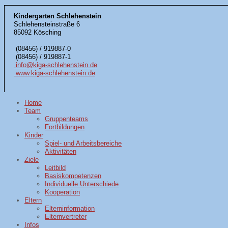
Kindergarten Schlehenstein
Schlehensteinstraße 6
85092 Kösching
(08456) / 919887-0
(08456) / 919887-1
info@kiga-schlehenstein.de
www.kiga-schlehenstein.de
Home
Team
Gruppenteams
Fortbildungen
Kinder
Spiel- und Arbeitsbereiche
Aktivitäten
Ziele
Leitbild
Basiskompetenzen
Individuelle Unterschiede
Kooperation
Eltern
Elterninformation
Elternvertreter
Infos