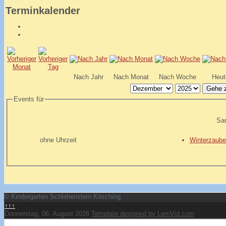
Terminkalender
Nach Jahr
Nach Monat
Nach Woche
Heut
Gehe 
Events für
Sa
ohne Uhrzeit
Winterzaube
© Kindergarten Schlehenstein Kösching
↑↑↑
Donnerstag, 06. August 2026
Template designed by LernVid.com