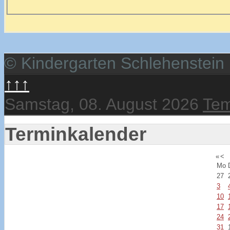
© Kindergarten Schlehenstein
↑↑↑
Samstag, 08. August 2026
Tem
Terminkalender
«
<
Mo
27
3
10
17
24
31