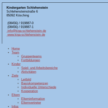
Kindergarten Schlehenstein
Schlehensteinstraße 6
85092 Kösching
(08456) / 919887-0
(08456) / 919887-1
info@kiga-schlehenstein.de
www.kiga-schlehenstein.de
Home
Team
Gruppenteams
Fortbildungen
Kinder
Spiel- und Arbeitsbereiche
Aktivitäten
Ziele
Leitbild
Basiskompetenzen
Individuelle Unterschiede
Kooperation
Eltern
Elterninformation
Elternvertreter
Infos