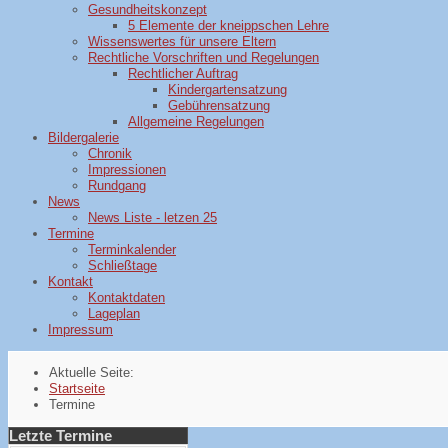
Gesundheitskonzept
5 Elemente der kneippschen Lehre
Wissenswertes für unsere Eltern
Rechtliche Vorschriften und Regelungen
Rechtlicher Auftrag
Kindergartensatzung
Gebührensatzung
Allgemeine Regelungen
Bildergalerie
Chronik
Impressionen
Rundgang
News
News Liste - letzen 25
Termine
Terminkalender
Schließtage
Kontakt
Kontaktdaten
Lageplan
Impressum
Aktuelle Seite:
Startseite
Termine
Letzte Termine