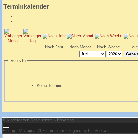
Terminkalender
Nach Jahr
Nach Monat
Nach Woche
Heut
Gehe 
Events für
Keine Termine
© Kindergarten Schlehenstein Kösching
↑↑↑
Freitag, 07. August 2026
Template designed by LernVid.com