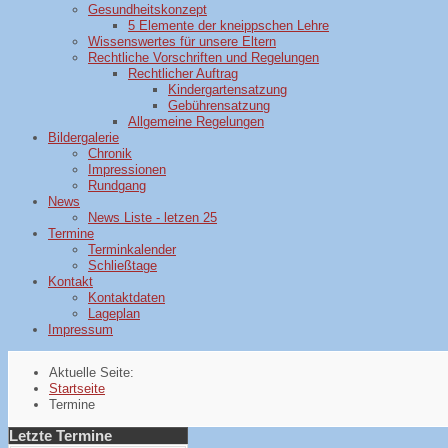
Gesundheitskonzept
5 Elemente der kneippschen Lehre
Wissenswertes für unsere Eltern
Rechtliche Vorschriften und Regelungen
Rechtlicher Auftrag
Kindergartensatzung
Gebührensatzung
Allgemeine Regelungen
Bildergalerie
Chronik
Impressionen
Rundgang
News
News Liste - letzen 25
Termine
Terminkalender
Schließtage
Kontakt
Kontaktdaten
Lageplan
Impressum
Aktuelle Seite:
Startseite
Termine
Letzte Termine