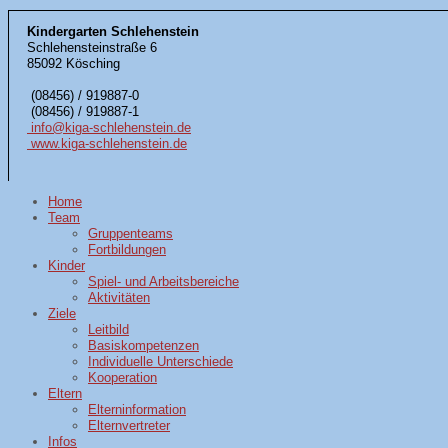
Kindergarten Schlehenstein
Schlehensteinstraße 6
85092 Kösching
(08456) / 919887-0
(08456) / 919887-1
info@kiga-schlehenstein.de
www.kiga-schlehenstein.de
Home
Team
Gruppenteams
Fortbildungen
Kinder
Spiel- und Arbeitsbereiche
Aktivitäten
Ziele
Leitbild
Basiskompetenzen
Individuelle Unterschiede
Kooperation
Eltern
Elterninformation
Elternvertreter
Infos