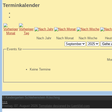
Terminkalender
Nach Jahr
Nach Monat
Nach Woche
Heut
Gehe 
Events für
Mon
Keine Termine
© Kindergarten Schlehenstein Kösching
↑↑↑
Freitag, 07. August 2026
Template designed by LernVid.com