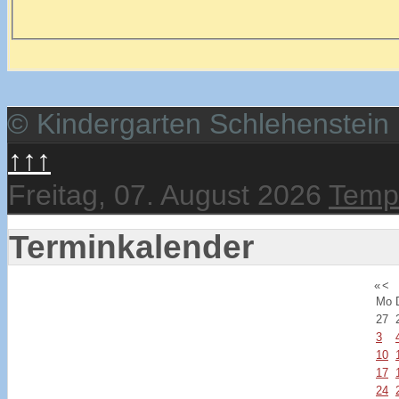
© Kindergarten Schlehenstein
↑↑↑
Freitag, 07. August 2026
Templ
Terminkalender
«
<
Mo
27
3
10
17
24