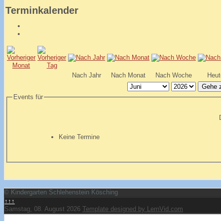
Terminkalender
Nach Jahr
Nach Monat
Nach Woche
Heut
Gehe 
Events für
Keine Termine
© Kindergarten Schlehenstein Kösching
↑↑↑
Samstag, 08. August 2026
Template designed by LernVid.com