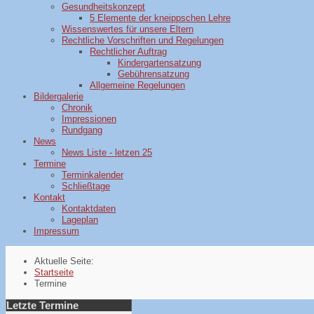
Gesundheitskonzept
5 Elemente der kneippschen Lehre
Wissenswertes für unsere Eltern
Rechtliche Vorschriften und Regelungen
Rechtlicher Auftrag
Kindergartensatzung
Gebührensatzung
Allgemeine Regelungen
Bildergalerie
Chronik
Impressionen
Rundgang
News
News Liste - letzen 25
Termine
Terminkalender
Schließtage
Kontakt
Kontaktdaten
Lageplan
Impressum
Aktuelle Seite:
Startseite
Termine
Letzte Termine