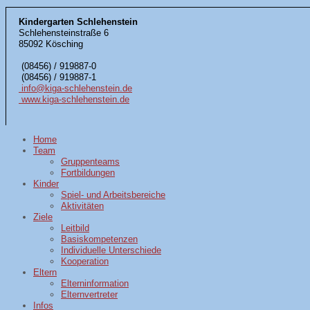
Kindergarten Schlehenstein
Schlehensteinstraße 6
85092 Kösching
(08456) / 919887-0
(08456) / 919887-1
info@kiga-schlehenstein.de
www.kiga-schlehenstein.de
Home
Team
Gruppenteams
Fortbildungen
Kinder
Spiel- und Arbeitsbereiche
Aktivitäten
Ziele
Leitbild
Basiskompetenzen
Individuelle Unterschiede
Kooperation
Eltern
Elterninformation
Elternvertreter
Infos